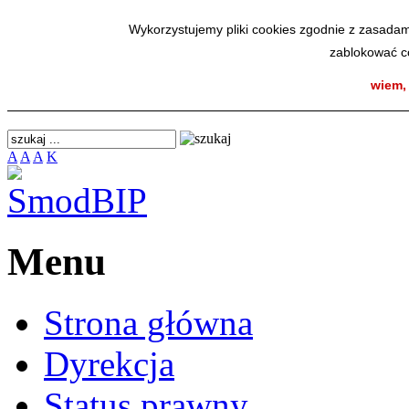
SmodBIP
Wykorzystujemy pliki cookies zgodnie z zasadam
zablokować co
wiem,
A
A
A
K
Menu
Strona główna
Dyrekcja
Status prawny