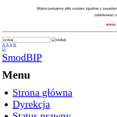
SmodBIP
Wykorzystujemy pliki cookies zgodnie z zasadam
zablokować co
wiem,
A
A
A
K
Menu
Strona główna
Dyrekcja
Status prawny